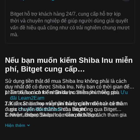
Bitget hỗ trợ khách hàng 24/7, cung cấp hỗ trợ kịp
thời và chuyên nghiệp để giúp người dùng giải quyết
vấn đề hiệu quả cũng như có trải nghiệm chung mượt
mà.
Nếu bạn muốn kiếm Shiba Inu miễn
phí, Bitget cung cấp…
Sử dụng tiền thật để mua Shiba Inu không phải là cách
duy nhất để có được Shiba Inu. Nếu bạn có thời gian để
phân bổ, bạn có thể nhận được Shiba Inu miễn phí.
Tìm hiểu cách kiếm Shiba Inu miễn phí thông qua
Ưu
đãi Learn2Earn
Tất cả các airdrop và phần thưởng tiền điện tử có thể
Kiếm Shiba Inu miễn phí bằng cách mời bạn bè tham
được chuyển đổi thành Shiba Inu thông qua Bitget
gia
Ưu đãi Assist2Earn
của Bitget
Convert, Bitget Swap hoặc Giao dịch Spot.
Nhận airdrop Shiba Inu miễn phí bằng cách tham gia
Thử thách và ưu đãi đang diễn ra
Hiện thêm