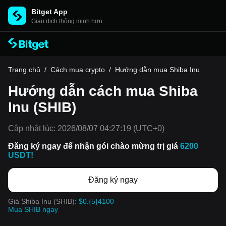
Bitget App
Giao dịch thông minh hơn
Trang chủ
/
Cách mua crypto
/
Hướng dẫn mua Shiba Inu
Hướng dẫn cách mua Shiba
Inu (SHIB)
Cập nhật lúc:
2026/08/07 04:27:19
(UTC+0)
Đăng ký ngay để nhận gói chào mừng trị giá
6200
USDT!
Đăng ký ngay
Giá Shiba Inu (SHIB):
$0.{5}4100
Mua SHIB ngay