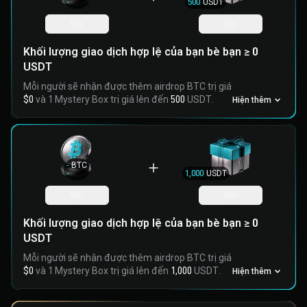
-
500
USDT
Mời
Mời
Khối lượng giao dịch hợp lệ của bạn bè bạn ≥ 0
USDT
Mỗi người sẽ nhận được thêm airdrop BTC trị giá
$0
và 1 Mystery Box trị giá lên đến
500
USDT.
Hiện thêm
-
BTC
-
1,000
USDT
Mời
Mời
Khối lượng giao dịch hợp lệ của bạn bè bạn ≥ 0
USDT
Mỗi người sẽ nhận được thêm airdrop BTC trị giá
$0
và 1 Mystery Box trị giá lên đến
1,000
USDT.
Hiện thêm