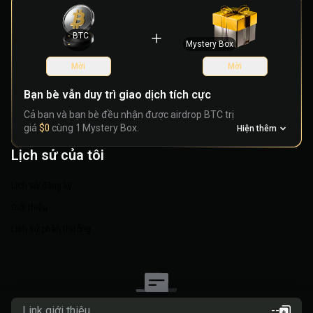
-
BTC
-
Mystery Box
Mời
Mời
Bạn bè vẫn duy trì giao dịch tích cực
Cả bạn và bạn bè đều nhận được airdrop BTC trị
giá
$0
cùng 1 Mystery Box.
Hiện thêm
Lịch sử của tôi
Lịch sử đăng ký
Giới thiệu
Lịch sử phần thưởng
Link giới thiệu
--