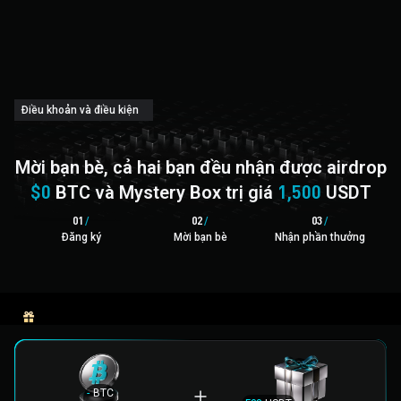
‌Điều khoản và điều kiện
Mời bạn bè, cả hai bạn đều nhận được airdrop
$0
BTC và Mystery Box trị giá
1,500
USDT
0
1
/
0
2
/
0
3
/
Đăng ký
Mời bạn bè
Nhận phần thưởng
Phần thưởng cơ bản
Phần thưởng đặc biệt
-
BTC