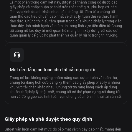
Là một phần trong cam kết này, Bitget đã thành công có được các
giấy phép và chấp thuận pháp lý trên toàn thế giới, phù hợp với các
lĩnh vực kinh doanh khác nhau của chúng tôi, đảm bảo chúng tôi
tuân thủ các tiêu chuẩn cao nhất về pháp lý, tuân thủ và thực hành
đạo đức. Chúng tôi hiểu tầm quan trọng của khung pháp lý trong việc
thúc đẩy tính minh bạch và niềm tin trong lĩnh vực tiền điện tử Chúng
tôi cũng nỗ lực duy trì mối quan hệ mang tính xây dựng với các cơ
quan quản lý để giúp họ phát triển và quản lý rủi ro trong thị trường.
Một nền tảng an toàn cho tất cả mọi người
Trong nỗ lực không ngừng nhằm nâng cao sự an toàn và tuân thủ,
chúng tôi đang tích cực đăng ký thêm các giấy phép pháp lý ở nhiều
khu vực tài phán khác nhau. Chúng tôi tin rằng bằng cách áp dụng
khuôn khổ pháp lý chặt chẽ, chúng tôi có thể phục vụ người dùng tốt
hơn và đóng góp vào tính toàn vẹn chung của hệ sinh thái tài sản số.
Giấy phép và phê duyệt theo quy định
Bitget vẫn luôn cam kết mức độ bảo mật và tin cậy cao nhất, mang đến