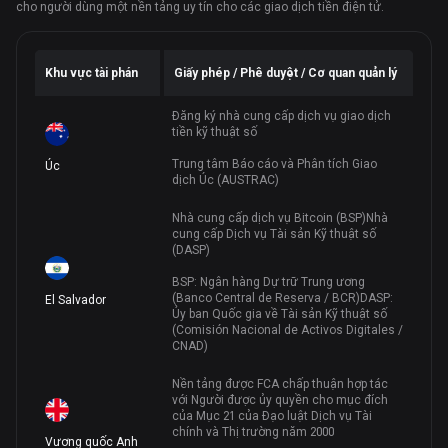
cho người dùng một nền tảng uy tín cho các giao dịch tiền điện tử.
Khu vực tài phán
Giấy phép / Phê duyệt / Cơ quan quản lý
Đăng ký nhà cung cấp dịch vụ giao dịch
tiền kỹ thuật số
Trung tâm Báo cáo và Phân tích Giao
‌Úc
dịch Úc (AUSTRAC)
Nhà cung cấp dịch vụ Bitcoin (BSP)
Nhà
cung cấp Dịch vụ Tài sản Kỹ thuật số
(DASP)
BSP: Ngân hàng Dự trữ Trung ương
(Banco Central de Reserva / BCR)
DASP:
El Salvador
Ủy ban Quốc gia về Tài sản Kỹ thuật số
(Comisión Nacional de Activos Digitales /
CNAD)
Nền tảng được FCA chấp thuận hợp tác
với Người được ủy quyền cho mục đích
của Mục 21 của Đạo luật Dịch vụ Tài
chính và Thị trường năm 2000
Vương quốc Anh