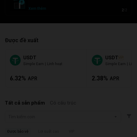
Xem thêm
2
/
2
Được đề xuất
USDT
USDT
VIP
|
|
Simple Earn
Linh hoạt
Simple Earn
Linh
6.32%
2.38%
APR
APR
Tất cả sản phẩm
Có cấu trúc
Tìm kiếm coin
Được bảo vệ
Lợi suất cao
VIP