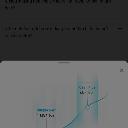
4. Người dùng nên chú ý điều gì khi đăng ký sản phẩm
Earn?
5. Làm thế nào để người dùng có thể tìm hiểu chi tiết
về sản phẩm?
/
‌Earn
Bitget
Về Bitget
Cash Plus
4%
*
Kép
Sản phẩm
Simple Earn
1.66%
*
Đơn
Mua Crypto