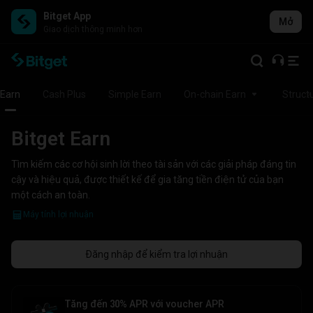
Bitget App
Mở
Giao dịch thông minh hơn
‌Earn
Cash Plus
Simple Earn
On-chain Earn
Struct
Bitget Earn
Tìm kiếm các cơ hội sinh lời theo tài sản với các giải pháp đáng tin
cậy và hiệu quả, được thiết kế để gia tăng tiền điện tử của bạn
một cách an toàn.
Máy tính lợi nhuận
Đăng nhập để kiểm tra lợi nhuận
Tăng đến 30% APR với voucher APR