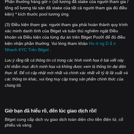
Phần thưởng hàng giờ = (số lượng đã stake của người tham gia /
tổng số lượng tài sản đã stake của tất cả người tham gia đủ điều
kiện) * kích thước pool tương ứng.
(3) Điều kiện tham gia: người tham gia phải hoàn thành quy trình
xác minh danh tính của Bitget và tuân thủ nghiêm ngặt Điều
khoản và Điều kiện của từng dự án trên Bitget PoolX để đủ điều
kiện nhận phần thưởng. Vui lòng tham khảo
Hư
ớ
ng D
ẫ
n
Nhanh KYC Trên Bitget
.
Lưu ý r
ằ
ng t
ấ
t c
ả
thông tin có trong các hình minh h
ọ
a
ở
bài vi
ế
t này
ch
ỉ
nh
ằ
m m
ụ
c đích minh h
ọ
a và không đư
ợ
c xem là thông tin đ
ạ
i di
ệ
n
th
ự
c t
ế
. Đ
ể
có c
ậ
p nh
ậ
t m
ớ
i nh
ấ
t và chính xác nh
ấ
t v
ề
t
ỷ
l
ệ
lãi su
ấ
t và
các thông tin khác, vui lòng truy c
ậ
p trang s
ả
n
ph
ẩ
m chính th
ứ
c c
ủ
a
chúng tôi.
Giờ bạn đã hiểu rõ, đến lúc giao dịch rồi!
Bitget cung cấp dịch vụ giao dịch toàn diện cho tiền điện tử, cổ
phiếu và vàng.