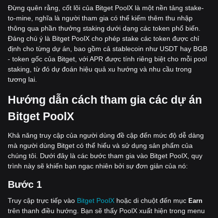
Đừng quên rằng, cốt lõi của Bitget PoolX là một nền tảng stake-
to-mine, nghĩa là người tham gia có thể kiếm thêm thu nhập
thông qua phần thưởng staking dưới dạng các token phổ biến.
Đáng chú ý là Bitget PoolX cho phép stake các token được chỉ
định cho từng dự án, bao gồm cả stablecoin như USDT hay BGB
- token gốc của Bitget, với APR được tính riêng biệt cho mỗi pool
staking, từ đó dự đoán hiệu quả xu hướng và nhu cầu trong
tương lai.
Hư
ớ
ng d
ẫ
n cách tham gia các d
ự
án
Bitget PoolX
Khả năng truy cập của người dùng đề cập đến mức độ dễ dàng
mà người dùng Bitget có thể hiểu và sử dụng sản phẩm của
chúng tôi. Dưới đây là các bước tham gia vào Bitget PoolX, quy
trình này sẽ khiến bạn ngạc nhiên bởi sự đơn giản của nó:
Bư
ớ
c 1
Truy cập trực tiếp vào
Bitget PoolX
hoặc di chuột đến mục
Earn
trên thanh điều hướng. Bạn sẽ thấy PoolX xuất hiện trong menu