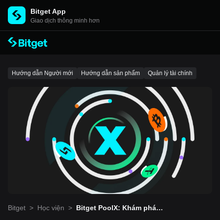
Bitget App
Giao dịch thông minh hơn
Hướng dẫn Người mới
Hướng dẫn sản phẩm
Quản lý tài chính
Bitget
>
Học viện
>
Bitget PoolX: Khám phá t
hị trường tiền điện tử dễ