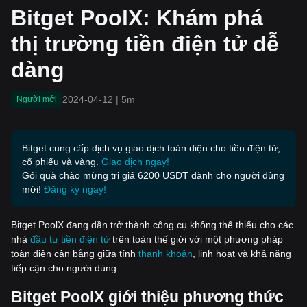
dàng
Bitget PoolX: Khám phá
thị trường tiền điện tử dễ
dàng
2024-04-12
|
5m
Người mới
Bitget cung cấp dịch vụ giao dịch toàn diện cho tiền điện tử,
cổ phiếu và vàng.
Giao dịch ngay!
Gói quà chào mừng trị giá 6200 USDT dành cho người dùng
mới!
Đăng ký ngay!
Bitget PoolX đang dần trở thành công cụ không thể thiếu cho các
nhà
đầu tư tiền điện tử
trên toàn thế giới với một phương pháp
toàn diện cân bằng giữa tính
thanh khoản
, linh hoạt và khả năng
tiếp cận cho người dùng.
Bitget PoolX gi
ớ
i thi
ệ
u phương th
ứ
c