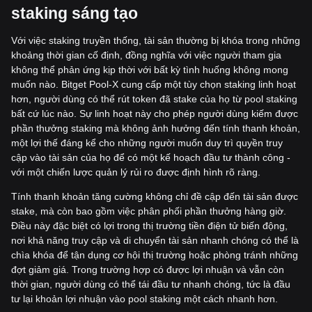
staking sáng t
ạ
o
Với việc staking truyền thống, tài sản thường bị khóa trong những
khoảng thời gian cố định, đồng nghĩa với việc người tham gia
không thể phản ứng kịp thời với bất kỳ tình huống không mong
muốn nào. Bitget Pool-X cung cấp một tùy chọn staking linh hoạt
hơn, người dùng có thể rút token đã stake của họ từ pool staking
bất cứ lúc nào. Sự linh hoạt này cho phép người dùng kiếm được
phần thưởng staking mà không ảnh hưởng đến tính thanh khoản,
một lợi thế đáng kể cho những người muốn duy trì quyền truy
cập vào tài sản của họ để có một kế hoạch đầu tư thành công -
với một chiến lược quản lý rủi ro được định hình rõ ràng.
Tính thanh khoản tăng cường không chỉ đề cập đến tài sản được
stake, mà còn bao gồm việc phân phối phần thưởng hàng giờ.
Điều này đặc biệt có lợi trong thị trường tiền điện tử biến động,
nơi khả năng truy cập và di chuyển tài sản nhanh chóng có thể là
chìa khóa để tận dụng cơ hội thị trường hoặc phòng tránh những
đợt giảm giá. Trong trường hợp có được lợi nhuận và vẫn còn
thời gian, người dùng có thể tái đầu tư nhanh chóng, tức là đầu
tư lại khoản lợi nhuận vào pool staking một cách nhanh hơn.