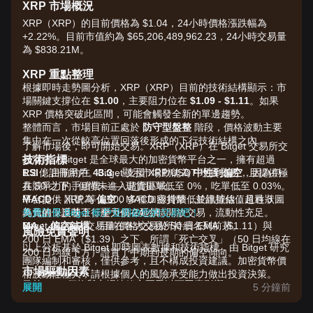
XRP 市場概況
XRP（XRP）的目前價格為 $1.04，24小時價格漲跌幅為
+2.22%。目前市值約為 $65,206,489,962.23，24小時交易量
為 $838.21M。
XRP 重點整理
根據即時走勢圖分析，XRP（XRP）目前的技術結構顯示：市
場關鍵支撐位在
$1.00
，主要阻力位在
$1.09 - $1.11
。如果
XRP 價格突破此區間，可能會觸發全新的單邊趨勢。
整體而言，市場目前正處於
防守型盤整
階段，價格波動主要
集中在一次從較高位置回落後形成的下行技術結構之內。
了解市場後，即可開始交易。XRP（XRP）在 Bitget 交易所交
技術指標
易活躍，Bitget 是全球最大的加密貨幣平台之一，擁有超過
RSI：
1.2 億註冊用戶。Bitget 支援 XRP/USDT 現貨交易，且提供極
目前約在
43.3
，顯示市場動能為
中性到偏空
，因為仍
在 50 之下，但尚未進入超賣區域。
具競爭力的手續費 —— 現貨掛單低至 0%，吃單低至 0.03%。
MACD：
平台提供 XRP 等 1,300 多種加密貨幣，並維持估值超過 3 億
訊號為
偏空
，MACD 線持續低於訊號線，且柱狀圖
為負值，反映下行壓力仍在延續。
美元的保護基金，全天候 24 小時開放交易，流動性充足。
免費註冊 Bitget 帳戶並開啟您的交易吧！
MA：
Bitget 的 XRP 交易量在各大交易所持續名列前茅。
偏空結構
。目前價格交易於 50 日 EMA（$1.11）與
風險免責聲明
200 日 EMA（$1.39）之下。所謂「死亡交叉」（50 日均線在
以上分析基於 Bitget 即時圖表數據和技術指標，由 Bitget 研究
200 日均線下方）證實了中期到長期的偏空傾向。
團隊編制和審核，僅供參考，且不構成投資建議。加密貨幣價
市場驅動因素
格波動性極大，請根據個人的風險承受能力做出投資決策。
目前 XRP 價格與市場情緒主要受以下因素影響：
展開
5 分鐘前
•
機構資金流出：
近期數據顯示現貨 XRP 投資產品出現顯著
的淨流出，合計約 $3.58 百萬，反映機構資金偏好的降溫。