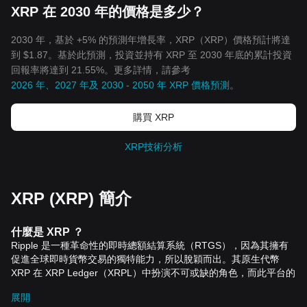
XRP 在 2030 年的價格是多少？
2030 年，基於 +5% 的預測年增長率，XRP（XRP）價格預計將達
到 $1.87。基於此預測，投資並持有 XRP 至 2030 年底的累計投資
回報率將達到 21.55%。更多詳情，請參考
2026 年、2027 年及 2030 - 2050 年 XRP 價格預測
。
購買 XRP
XRP技術分析
XRP (XRP) 簡介
什麼是
XRP
？
Ripple
是一種革命性的即時總額結算系統（
RTGS
），因為其擁有
促進全球即時貨幣交易的獨特能力，所以脫穎而出。其原生代幣
XRP
在
XRP Ledger
（
XRPL
）中扮演不可或缺的角色，而此平台的
多功能性可以以任何代幣交易。
展開
Ripple
是由聯合創始人
Chris Larsen
和
Jed McCaleb
在
2012
年