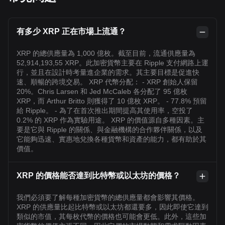
有多少 XRP 正在市場上流通？
XRP 的總供應量為 1,000 億枚。截至目前，流通供應量為
52,914,193,55 XRP。此加密貨幣主要在 Ripple 支付網路上運
行，並且在設計時考量進企業的需求。其主要目標是促進快
速、順暢的跨境交易。 XRP 代幣分配： - XRP 創始人保留
20%。Chris Larsen 和 Jed McCaleb 各分配了 95 億枚
XRP，而 Arthur Britto 則獲得了 10 億枚 XRP。 - 77.8% 預留
給 Ripple。 - 為了在首次推出期間提高其使用率，空投了
0.2% 的 XRP 作為實驗用途。 XRP 的價值源自多種因素。主
要是它與 Ripple 的關係、與金融機構的合作夥伴關係，以及
它能夠迅速、實惠地兌換各種貨幣和資產的能力，都有助於其
價值。
XRP 的價格能否達到比特幣或以太坊的價格？
我們必須要了解每種加密貨幣的總供應量都會影響其價格。
XRP 的供應量比起比特幣或以太坊都還要多，因此即使它達到
類似的市值，其每枚代幣的價格也可能會更低。此外，這些加