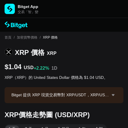
Bitget App
交易「智」變
首頁
/
加密貨幣價格
/
XRP 價格
XRP 價格
XRP
$1.04
USD
+2.22%
1D
XRP（XRP）的 United States Dollar 價格為 $1.04 USD。
Bitget 提供 XRP 現貨交易幣對 XRP/USDT，XRP/USD
T 現價為 1.0424，24 小時交易額為 $5,288,820.4。XR
P 市值為 $65,206,489,962.23，流通供應量為 62.53B
XRP價格走勢圖 (USD/XRP)
XRP。數據來源：Bitget 交易所，最後更新時間：2026-
08-08 18:31:45。