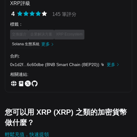
the potential to reach $10+ over the coming years. Protect
XRP評級
levels for your buy/sell plan?
capital at the top. Build wealth near the bottom. NFA | DYOR
| Technical Analysis
4
145 筆評分
標籤
：
交換媒介
企業解決方案
XRP Ecosystem
更多
Solana 生態系統
合約
:
0x1d2f
...
6c60dbe
(
BNB Smart Chain (BEP20)
)
更多
相關連結
:
您可以用 XRP (XRP) 之類的加密貨幣
做什麼？
輕鬆充值，快速提領