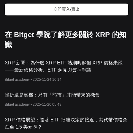
時所推出的，它既是一種數位貨幣，也是一個交易網路。此先進系
統是專門為了銀行和金融機構所設計的，提供了一個處理國際匯款
立即買入/賣出
和證券的有效方法。
「
Ripple
」一詞指的是兩個部分
——
公司和金融網路。另一方面，
此平台的代幣
XRP
可當作不同貨幣或網路之間交易的橋樑。本質上
來說，
XRP
可以當作兩種貨幣之間結算的臨時媒介。
在 Bitget 學院了解更多關於 XRP 的知
資源
識
白皮書：
https://ripple.com/files/ripple_consensus_whitepaper.pdf
官方網站：
https://xrpl.org/
XRP
是如何運作的呢？
Ripple
是一個去中心化的金融技術平台，致力於簡化國際交易。其
XRP 新聞：為什麼 XRP ETF 熱潮興起但 XRP 價格未漲
目標是為了全球匯款創造出順暢體驗，包含即時訊息傳遞、金融交
——最新價格分析、ETF 洞見與質押爭議
易清算和結算。利用區塊鏈技術和現代
API
，
Ripple
讓金融機構可
Bitget academy •
2025-11-24 10:14
以使用
Ripple
網路，以即時進行全球匯款。
Ripple
網路支援多種產品，包含：
- xCurrent
：此工具讓銀行可以即時處理全球付款，進而使他們能夠
挫折還是契機：只有「熊市」才能帶來的機會
向客戶提供全新的跨境支付服務，
xCurrent
的設計致力於滿足銀行
的合規性、風險和安全需求。
Bitget academy •
2025-11-20 05:49
- xRapid
：針對進入新興市場所面臨的高成本問題，要進入這些市
場，通常需要預先融資的本地貨幣帳戶，而
xRapid
的開發就是為了
XRP 價格展望：隨著 ETF 批准決定的接近，其代幣價格會
降低銀行和付款服務提供商的流動性成本。它可以使用
XRP
為企業
跌至 1.5 美元嗎？
提供流動性，為跨境支付提供更高效率、更可靠的流
動性選擇。