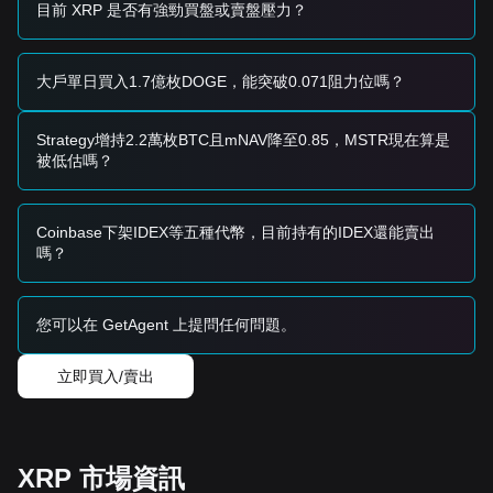
可考慮小規模累積。
目前 XRP 是否有強勁買盤或賣盤壓力？
趨勢型投資人
• 若價格突破
$1.12
壁壘，可能形成新的上行趨勢。下一個目
標價約為
$1.20
，接著是長期目標
$1.39
。
大戶單日買入1.7億枚DOGE，能突破0.071阻力位嗎？
• 在 $1.00 關口下方設置較緊的停損，以控管下行風險。
長期型投資人
• 只要價格仍維持在
$1.00
的結構性支撐之上，長期「築底」
Strategy增持2.2萬枚BTC且mNAV降至0.85，MSTR現在算是
邏輯就仍然成立。投資人可持續持有，或透過定額分批
被低估嗎？
（DCA）建立部位。
趨勢摘要
市場洞察
Coinbase下架IDEX等五種代幣，目前持有的IDEX還能賣出
從短期角度看，過去 7 天 XRP 展現出
下行/盤整
的價格結
嗎？
構，市場情緒轉向
中性到偏謹慎
。鯨魚累積與機構資金流出之
間的平衡，正將價格壓在相對狹窄的區間內。
市場展望
•
您可以在 GetAgent 上提問任何問題。
樂觀情境：
突破
$1.12
目標看向
$1.20
。
•
悲觀情境：
跌破
$1.00
目標看向
$0.92
，並可能進一步至
$0.84
。
立即買入/賣出
市場共識
分析師普遍認為：儘管 XRP 面臨短期偏空壓力與技術性障礙
（例如死亡交叉），但在
$1.00
附近的強支撐至關重要。若該
水位守住，中期趨勢可能由偏空轉向
區間式反彈復甦
。
XRP 市場資訊