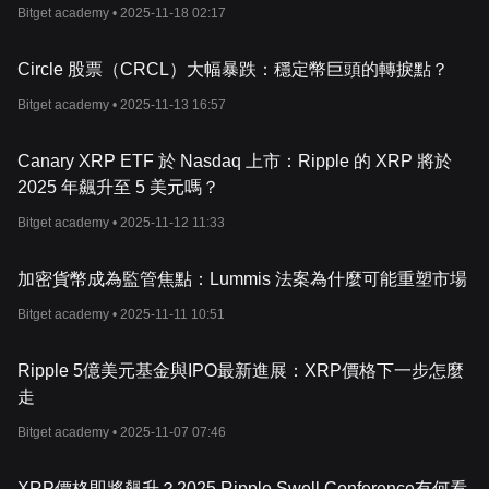
- xVia
：此服務可以讓用戶完全透明地進行全球付款，並提供完整的
Bitget academy •
2025-11-18 02:17
資訊，例如：附屬的發票。值得注意的是，
xVia
不需要用戶下載任
何軟體。
Ripple
網路讓客戶能夠快速進入新興市場，並將業務擴展到各個地
Circle 股票（CRCL）大幅暴跌：穩定幣巨頭的轉捩點？
區。它可以節省大量的管理和時間成本。只需一次連接，客戶就可
Bitget academy •
2025-11-13 16:57
以使用頂級區塊鏈技術進行全球支付，享受
40
多種貨幣的支付功
能，以及按需流動性提供（
On-Demand Liquidity, ODL
），它是一
種預先融資的替代方案。此外，它還透過了通用規則手冊，以確保
Canary XRP ETF 於 Nasdaq 上市：Ripple 的 XRP 將於
操作的一致性。
2025 年飆升至 5 美元嗎？
價格波動和監管挑戰
和大多數的加密貨幣一樣，
XRP
的價格也經歷了大幅波動。在加密
Bitget academy •
2025-11-12 11:33
貨幣市場的整體情緒、監管變化，以及有關
Ripple Labs
的新聞等
多種因素的推動之下，它的價格經歷了大幅飆升，隨後急劇下跌。
加密貨幣成為監管焦點：Lummis 法案為什麼可能重塑市場
多年來，
Ripple Labs
一直面臨著監管審查的挑戰，尤其是來自美國
的，美國證券交易委員會（
SEC
）在
2020
年時針對該公司提起訴
Bitget academy •
2025-11-11 10:51
訟，指控其透過出售
XRP
，發行未經註冊的證券。
2023
年
7
月
13
日時，美國紐約南區法院法官安娜麗莎
·
托雷斯針
Ripple 5億美元基金與IPO最新進展：XRP價格下一步怎麼
對
SEC
和
Ripple
的案件做出了簡易判決，把
Ripple
的
XRP
代幣
分類為部分是證券、部分不是。這一個初步判斷讓
XRP
代幣在
24
走
小時內暴漲
70%
以上，整個加密市場整體開始有上漲的趨勢。
Bitget academy •
2025-11-07 07:46
XRP
的價格是由什麼決定的呢？
目前
XRP
價格受到多種因素的影響，並且通常與其建立者
Ripple
Labs
相關。就跟許多其他種加密貨幣一樣，
XRP
的價值是由市場
XRP價格即將飆升？2025 Ripple Swell Conference有何看