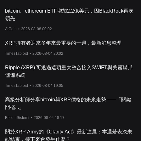
XRP
技術分析，對於成功的投資策略來說，了解影響其價格的因素
是非常重要。
bitcoin、ethereum ETF增加2.2億美元，因BlackRock再次
結論
領先
總之，
Ripple
的
XRP
正在透過為銀行和金融機構提供快速、經濟實
惠、高效率的服務，以改變全球交易。儘管需要面臨價格波動和監
AiCoin
•
2026-08-08 00:02
管挑戰（尤其是來自
SEC
的挑戰），
XRP
仍然表現出了韌性。最
近
SEC
和
Ripple
案件的初步判決甚至引發了價格飆升。然而，未
XRP持有者迎來多年來最重要的一週，最新消息整理
來的監管發展可能會影響
XRP
的應用和價值。隨著
Ripple
的技術
繼
續刺激金融產業，相關利益者必須保持警覺，以管理相關風險，
TimesTabloid
•
2026-08-04 20:02
並留意監管環境的潛在變化。
XRP
的相關文章
Ripple (XRP) 可透過這項重大整合接入SWIFT與美國聯邦
什麼是
Ripple
（
XRP
）？
儲備系統
Ripple
（
XRP
）真的不是一種證券嗎？先別太興奮！
TimesTabloid
•
2026-08-04 19:05
高級分析師分享bitcoin與XRP價格的未來走勢——「關鍵
門檻...」
BitcoinSistemi
•
2026-08-04 18:17
關於XRP Army的《Clarity Act》最新進展：本週若表決未
能結束，接下來會發生什麼？