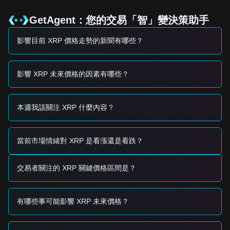
•
鯨魚累積：
儘管價格走弱，仍觀察到大型持有者（鯨魚）在
接近 $1.00 的位置下出可觀的買單，形成具備心理與技術意義
GetAgent：您的交易「智」變決策助手
的支撐地板。
•
監管情緒：
雖然近期法律更新帶來了一定程度的明確性，但
影響目前 XRP 價格走勢的新聞有哪些？
整體市場仍對監管變動的最終落地保持謹慎，從而影響長期風
險偏好。
交易信號
影響 XRP 未來價格的因素有哪些？
基於當前技術結構與市場動能，以下交易策略提供參考：
潛在買入區
• 若 XRP 價格接近
$1.00 - $1.03
並出現企穩或反彈跡象，可
本週我該關注 XRP 什麼內容？
能提供短線買入機會。
• 若 XRP 價格能以顯著成交量成功突破
$1.12
，可能確認趨勢
反轉，並作為右側進場的信號。
風險情境
當前市場情緒對 XRP 是看漲還是看跌？
• 若 XRP 價格跌破
$1.00
的心理支撐，市場可能進入更深的修
正階段，並可能測試
$0.92
。
交易者關注的 XRP 關鍵價格區間是？
買入策略
依據目前的市場結構，分析師建議採用以下策略：
保守型投資人
有哪些事可能影響 XRP 未來價格？
• 等待價格在
$1.11
阻力位（50 日 EMA）上有效企穩後，再
於已確認的回測中進場。
• 或者，若價格在
$1.03
支撐附近保持平穩且未進一步下破，