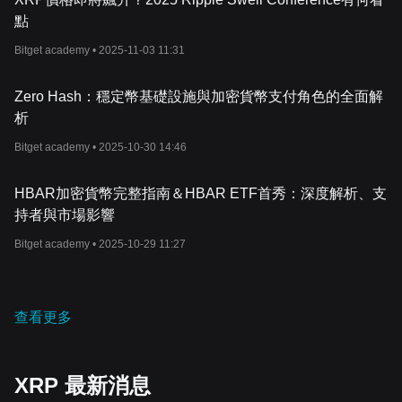
的供需所決定的。但和其他種數位貨幣不同的是，
XRP
無法挖礦；
點
其上限設定為
1,000
億枚代幣。截至
2023
年
9
月為止，目前約有
520
億枚代幣在流通。
Bitget academy •
2025-11-03 11:31
Ripple
Labs
每年會向市場發行約
10
億枚代幣，以確保其供應穩
定。這策略不僅可以防止
XRP
價格升值過快，還有助於其穩定性。
Zero Hash：穩定幣基礎設施與加密貨幣支付角色的全面解
然而，
XRP
的價格可能還會被各種外部因素影響而波動，例如：監
析
管法律、應用場景、
比特幣
等其他加密貨幣的價格波動，以及媒體
報導等。
Bitget academy •
2025-10-30 14:46
在預測
XRP
價格方面，有幾個關鍵因素。其中包含了資產的聲譽、
不同國家的法規和稅收、
XRP
代幣的應用場景，以及其他主要加密
貨幣的價格變化。
XRP
價格分析還考量到其
與金融領
域的整合，尤
HBAR加密貨幣完整指南＆HBAR ETF首秀：深度解析、支
其是其在高效率跨境支付中所扮演的角色，這增加了其價值。
持者與市場影響
Ripple
的一系列產品，例如：
XRP
帳本和
RippleNet
等，都在致力
Bitget academy •
2025-10-29 11:27
於加強全球金融的轉帳能力，讓
XRP
成為了許多機構的首選。
與其他加密貨幣相比，
XRP
獨特的共識機制可以完成更快速、更具
成本效益的交易。這種效率讓
XRP
對於金融機構而言具有吸引力，
也是決定
XRP
價格的重要因素。
XRP
市值、交易量，以及與美元
查看更多
等貨幣的匯率（通常被稱為
XRP
兌美元）也是其在加密貨幣市場上
價值的重要指標。
對於潛在投資者來說，關注最新的
XRP
新聞、
XRP
即時價格更
新，以及
XRP
價格的歷史記錄，對於做出
明智的決策來說都是非常
XRP 最新消息
重要。無論您是想購買
XRP
、參與
XRP
交易，還是想深入研究