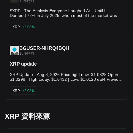
12小時前
$XRP : The Analysis Everyone Laughed At... Until It
Dumped 72% In July 2025, when most of the market was
calling for higher prices, I published a bearish #XRP analysis
and clearly stated that the rally was losing structure. I
XRP
+2.08%
advised taking profits above $3 and warned that a major
correction had begun. Today, that analysis has played out
almost exactly as expected. ✅ 72% decline from the cycle
top. ✅ 52% decline from the confirmed breakdown level.
BGUSER-NHRQ4BQH
This is why technical analysis is about protecting capital first,
15小時前
making profits second. Current Technical Outlook:
XRP/USDT is now approaching my macro accumulation
zone at $0.85-$0.65, A HTF demand area where I believe
XRP update
the risk-to-reward becomes increasingly attractive. However,
I am NOT calling the exact bottom today. I still expect
XRP Update - Aug 8, 2026 Price right now: $1.0328 Open:
another 20%-40% downside before the next major
$1.0298 | High today: $1.0432 | Low: $1.0128 eaf4 Previous
expansion begins. That's why I won't deploy capital all at
close: $1.0298 Market cap: ∼$65.5B In INR: Was around Rs
once. My Long-Term Plan: Accumulation Zone: $0.85 -
111.75 in June with volume picking up, currently hovering
XRP
+2.08%
$0.65 (Scale In Gradually) Long-Term Targets: $3 | $5 | $7 |
near Rs 90-95 zone per ET Markets listing. This month:
$10+ Stop Loss: Will update after market confirms the
August started at $1.06, now down -2.94% for the month to
reversal structure. My Philosophy: Most investors buy after
$1.03. 2 green days, 6 red days in August so far. 155e
headlines, hype, and new all-time highs. I prefer buying
Context: XRP came off a high of $2.42 after the Ripple SEC
when fear is everywhere and quality assets trade near
$50M settlement in 2025, and March 2026 snapshot was
XRP 資料來源
macro support. If XRP reaches my accumulation zone, I'll
still $1.34. Standard Chartered's big call is still $8 by end of
continue building my position step by step, not in a single
2026 on ETF inflows of $4-8B expected, but short-term it's
entry. The trend is bearish in the short term, but the long-
testing a major support zone above $1. 592b2d5d Watching
term structure remains bullish, and I still believe XRP has
$1.00 psychological support - holding above it today. Want