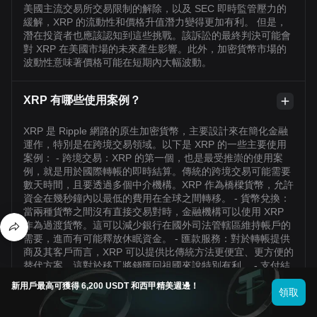
美國主流交易所交易限制的解除，以及 SEC 即時監管壓力的
緩解，XRP 的流動性和價格升值潛力變得更加有利。 但是，
潛在投資者也應該認知到這些挑戰。該訴訟的最終判決可能會
對 XRP 在美國市場的未來產生影響。此外，加密貨幣市場的
波動性意味著價格可能在短期內大幅波動。
XRP 有哪些使用案例？
XRP 是 Ripple 網路的原生加密貨幣，主要設計來在簡化金融
運作，特別是在跨境交易領域。以下是 XRP 的一些主要使用
案例： - 跨境交易：XRP 的第一個，也是最受推崇的使用案
例，就是用於國際轉帳的即時結算。傳統的跨境交易可能需要
數天時間，且要透過多個中介機構。XRP 作為橋樑貨幣，允許
資金在幾秒鐘內以最低的費用在全球之間轉移。 - 貨幣兌換：
當兩種貨幣之間沒有直接交易對時，金融機構可以使用 XRP
作為過渡貨幣。這可以減少銀行在國外司法管轄區維持帳戶的
需要，進而有可能釋放休眠資金。 - 匯款服務：對於轉帳提供
商及其客戶而言，XRP 可以提供比傳統方法更便宜、更方便的
替代方案。這對於移工將錢匯回祖國來說特別有利。 - 支付結
算：除了國際交易之外，XRP 還可用於快速結算任何類型的支
新用戶最高可獲得 6,200 USDT 和西甲精美週邊！
付，確保企業和個人無需等待交易結算。 - 小額交易：由於其
領取
低廉的費用結構，XRP 可有效用於小額交易，包括線上內容貨