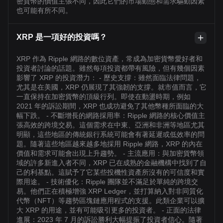
密貨幣的價值主張不同，因此它們的市場動態和需求驅動因素
也可能有所不同。
XRP 是一項好的投資嗎？
XRP 作為 Ripple 網路的數位資產，常成為加密貨幣愛好者和
投資者討論的話題。雖然每項投資都帶有風險，但有幾個因素
影響了 XRP 的投資潛力： - 歷史支撐：雖然面臨法律問題，
尤其是在美國，XRP 仍展現了其強韌的支撐。就市值而言，它
一直保持在加密貨幣的頂級行列。即使在動盪時期，例如
2021 年的訴訟期間，XRP 也成功避免了其他幣種所面臨的大
幅下跌。 - 不斷增長的網路採用率：Ripple 網路的核心價值主
張高效的跨境交易。這個需求在中東、亞洲和非洲等地區尤其
明顯，這些地區的傳統銀行系統可能會有著延遲或低效率的問
題。隨著這些地區越來越多地採用 Ripple 網路，XRP 的內在
價值和需求可能會出現上升趨勢。 - 主流應用：與加密貨幣領
域的許多新進入者不同，XRP 已在成熟的金融機構中找到了自
己的利基點。這賦予了它某些投機性資產所沒有的可信度和實
際用途。 - 技術優化：Ripple 團隊並不滿足於單純的跨境交
易。他們正在積極增強 XRP Ledger，並打算納入對非同質化
代幣（NFT）等趨勢區塊鏈應用程式的支援。此類企業可以擴
大 XRP 的用途，並有可能吸引更多的投資者。 - 正面的法律
進展：2023 年 7 月的訴訟勝利大幅提振了投資者信心。隨著