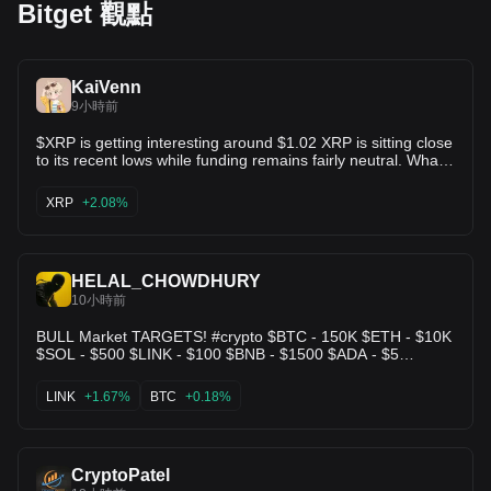
Bitget 觀點
KaiVenn
9小時前
$XRP is getting interesting around $1.02 XRP is sitting close
to its recent lows while funding remains fairly neutral. What I
like here is the relative weakness: other majors already
reacted harder to recent positive headlines, while XRP
XRP
+2.08%
barely moved. That gives it some room for a catch-up
bounce if $1.00–1.02 continues to hold. My setup Entry:
$1.020–1.035 Invalidation: below $0.995 First area: $1.09
Second area: $1.16 Below $0.995, the setup is wrong. I
HELAL_CHOWDHURY
wouldn’t keep averaging down.
10小時前
BULL Market TARGETS! #crypto $BTC - 150K $ETH - $10K
$SOL - $500 $LINK - $100 $BNB - $1500 $ADA - $5
$ONDO - $5 $XRP - $10 $DOGE - $1 $TON - $10 $NEAR -
$50 $POL - $10 $KAS - $1 $SUI - $10 $CELL - $10 $ARB -
LINK
+1.67%
BTC
+0.18%
$5 $DYDX - $10
CryptoPatel