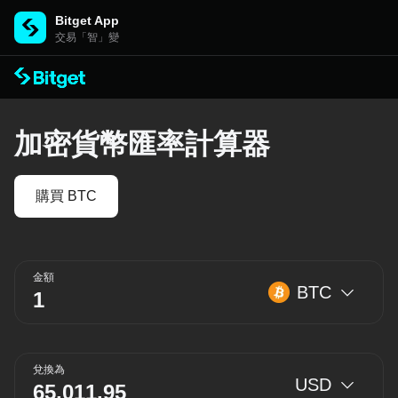
Bitget App
交易「智」變
加密貨幣匯率計算器
購買 BTC
金額
BTC
兌換為
USD