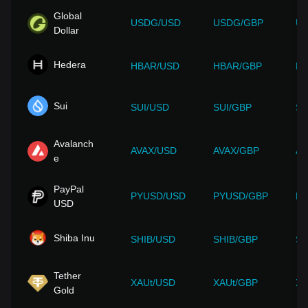
Global
USDG/USD
USDG/GBP
U
Dollar
Hedera
HBAR/USD
HBAR/GBP
HB
Sui
SUI/USD
SUI/GBP
SU
Avalanch
AVAX/USD
AVAX/GBP
AV
e
PayPal
PYUSD/USD
PYUSD/GBP
PY
USD
Shiba Inu
SHIB/USD
SHIB/GBP
SH
Tether
XAUt/USD
XAUt/GBP
XA
Gold