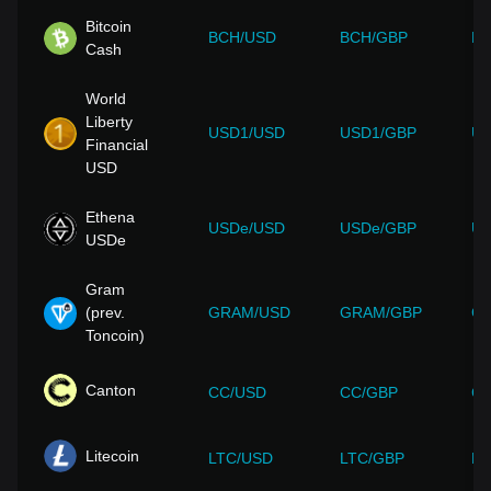
Bitcoin
BCH/USD
BCH/GBP
BC
Cash
World
Liberty
USD1/USD
USD1/GBP
US
Financial
USD
Ethena
USDe/USD
USDe/GBP
US
USDe
Gram
(prev.
GRAM/USD
GRAM/GBP
G
Toncoin)
Canton
CC/USD
CC/GBP
CC
Litecoin
LTC/USD
LTC/GBP
LT