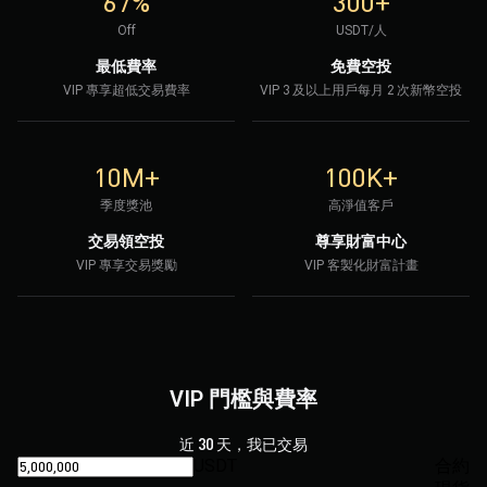
67%
300+
Off
USDT/人
最低費率
免費空投
VIP 專享超低交易費率
VIP 3 及以上用戶每月 2 次新幣空投
10M+
100K+
季度獎池
高淨值客戶
交易領空投
尊享財富中心
VIP 專享交易獎勵
VIP 客製化財富計畫
VIP 門檻與費率
近 30 天，我已交易
USDT
‌合約