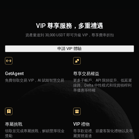
VIP 尊享服務，多重禮遇
資產量達到 30,000 USDT 即可升級 VIP，尊享費率折扣
申請 VIP 體驗
GetAgent
尊享交易權益
免費領取交易 VIP，AI 賦能智慧交易
更多子帳戶、API 限頻提升、低延遲
線路、Delta 中性模式和現貨槓桿利
率優惠等特權
專屬挑戰
VIP 禮物
領取並完成專屬挑戰，解鎖豐厚現金
尊享歡迎禮、節慶客製化禮物以及專
獎勵
屬實體週邊