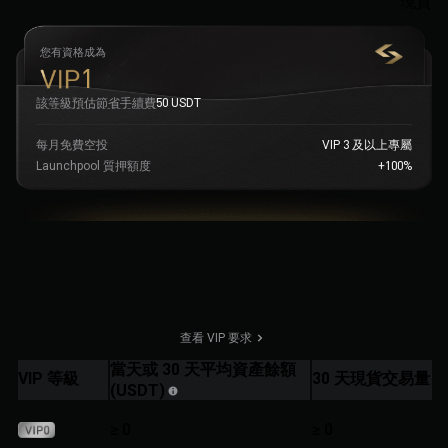
現貨
您有資格成為
1
該等級預估節省手續費
50
USDT
每月免費空投
VIP 3 及以上專屬
Launchpool 質押額度
+100%
查看 VIP 要求
當天或 30 天平均資產餘額
VIP 等級
30 天現貨交易量
(
(USDT)
≥ 0
≥ 0