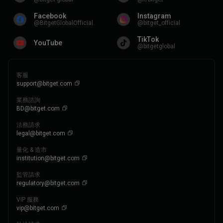
Facebook
Instagram
@BitgetGlobalOfficial
@bitget_official
TikTok
YouTube
@bitgetglobal
客服
support@bitget.com
業務諮詢
BD@bitget.com
法務請求
legal@bitget.com
量化 & 造市
institution@bitget.com
監管請求
regulatory@bitget.com
VIP 服務
vip@bitget.com