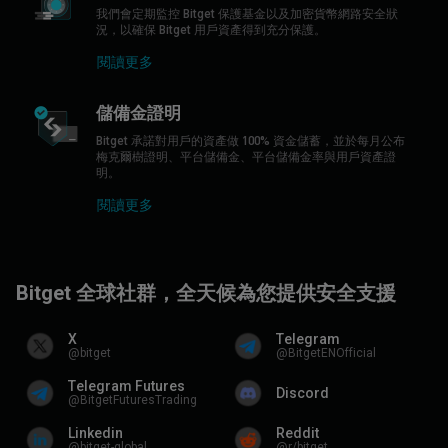
我們會定期監控 Bitget 保護基金以及加密貨幣網路安全狀
況，以確保 Bitget 用戶資產得到充分保護。
閱讀更多
儲備金證明
Bitget 承諾對用戶的資產做 100% 資金儲蓄，並於每月公布
梅克爾樹證明、平台儲備金、平台儲備金率與用戶資產證
明。
閱讀更多
B
i
t
g
e
t
全
球
社
群
，
全
天
候
為
您
提
供
安
全
支
援
X
Telegram
@bitget
@BitgetENOfficial
Telegram Futures
Discord
@BitgetFuturesTrading
Linkedin
Reddit
@bitget-global
@r/bitget