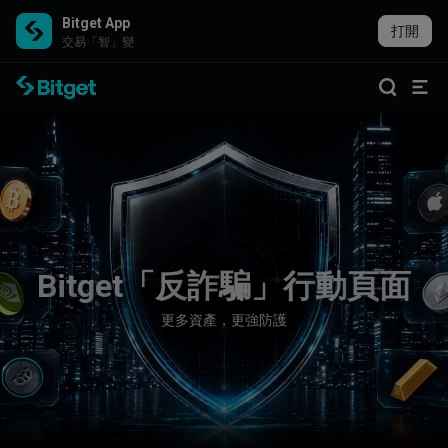
Bitget App
打開
交易「智」變
B
i
t
g
e
t
「
反
詐
騙
」
行
動
頁
面
更
多
資
產
，
更
強
防
護