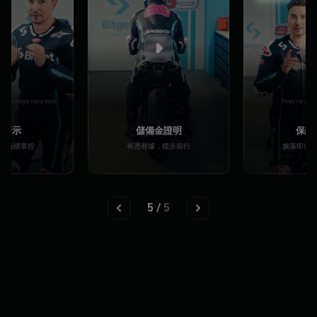
險警示
儲備金證明
保護
，持續掌控
有憑有據，穩步前行
旗落即停
5
/
5