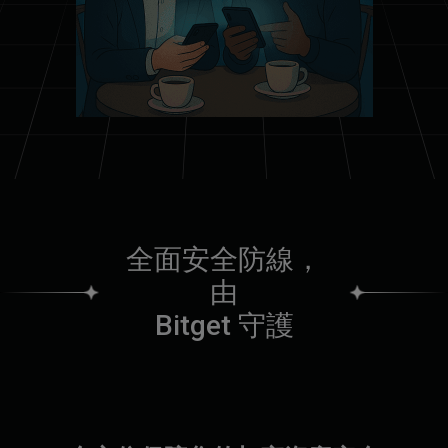
全
面
安
全
防
線
，
由
B
i
t
g
e
t
守
護