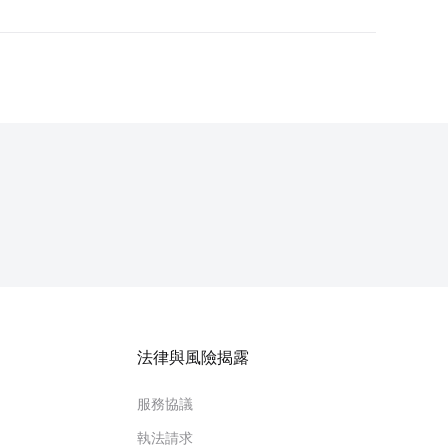
一次，如果檢測到潛在威脅，就會迅速糾正。
存的數據都經過加密並安全地儲存在容錯存儲中。
審計，具體取決於具體情況。
法律與風險揭露
服務協議
執法請求