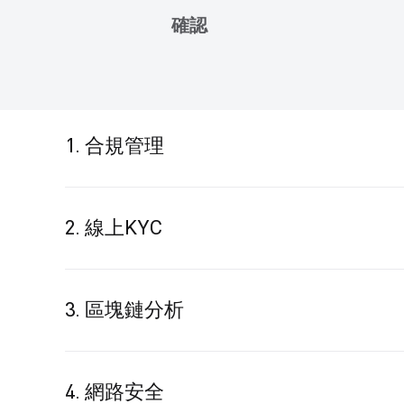
確認
1. 合規管理
我們專業的專家團隊確保我們遵循嚴格的合規標準和
Bitget 積極偵測和識別來自外部和內部的風險，並
風險是指可能來自組織內部的風險，例如內部員工未
2. 線上KYC
結合我們的評估和年度合規審查，我們與當地監管機
我們使用廣泛的 eKYC 程序來保護我們的平台並
平台上的假冒或其他犯罪活動。
效率對我們的客戶盡職調查 (CDD) 至關重要。 為了
3. 區塊鏈分析
別和自動交叉配對，從而防止冒充的風險。 因此，
部署外部區塊鏈分析工具以密切監控我們平台上的交
上進行的交易。
*高風險客戶包括但不限於：
4. 網路安全