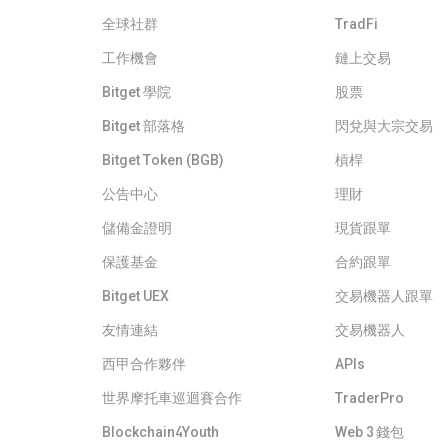
全球社群
TradFi
工作機會
鏈上交易
Bitget 學院
股票
Bitget 部落格
閃兌與大宗交易
Bitget Token (BGB)
槓桿
公告中心
理財
儲備金證明
現貨跟單
保護基金
合約跟單
Bitget UEX
交易機器人跟單
友情連結
交易機器人
西甲合作夥伴
APIs
世界摩托車巡迴賽合作
TraderPro
Blockchain4Youth
Web 3 錢包