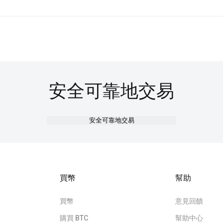
全性和穩定性。 滲透測試和漏洞評估每半年在我們的網路上進行
密，以防止盜竊和未經授權的訪問或修改的風險。 所有傳輸或保
客戶採取各種措施。 這可能包括扣押資產或要求更頻繁的審查或
安全可靠地交易
安全可靠地交易
買幣
幫助
買幣
意見回饋
購買 BTC
幫助中心