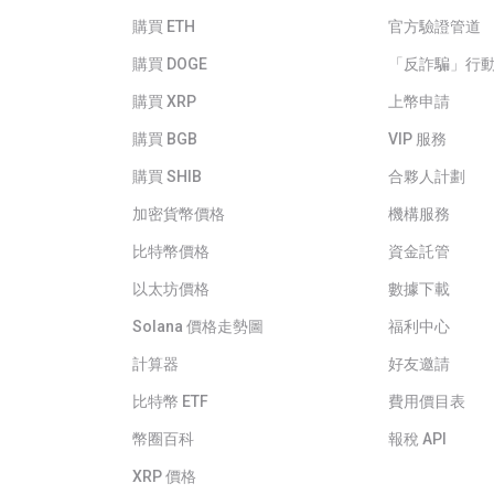
購買 ETH
官方驗證管道
購買 DOGE
「反詐騙」行
購買 XRP
上幣申請
購買 BGB
VIP 服務
購買 SHIB
合夥人計劃
加密貨幣價格
機構服務
比特幣價格
資金託管
以太坊價格
數據下載
Solana 價格走勢圖
福利中心
計算器
好友邀請
比特幣 ETF
費用價目表
幣圈百科
報稅 API
XRP 價格