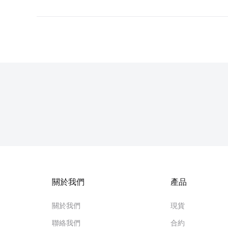
- 敏感國家或地區的客戶
我們諮詢獨立的網路安全專家，以提高我們平台的安
- 政府官員
除了上述測試之外，我們還會對所有敏感數據進行加
- 來自敏感行業的客戶（例如現金密集型企業）
根據我們風險與治理團隊的評估，我們將針對高風險
關於我們
產品
關於我們
現貨
聯絡我們
合約