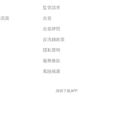
監管請求
動頁面
合規
合規牌照
反洗錢政策
隱私聲明
服務條款
風險揭露
掃碼下載APP