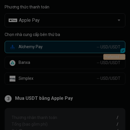
Phương thức thanh toán
Chọn nhà cung cấp bên thứ ba
Alchemy Pay
-- USD/USDT
Preferred 👍🏻
Banxa
-- USD/USDT
Simplex
-- USD/USDT
Mua USDT bằng Apple Pay
3
Thương nhân thanh toán
/
Tổng (bao gồm phí)
/