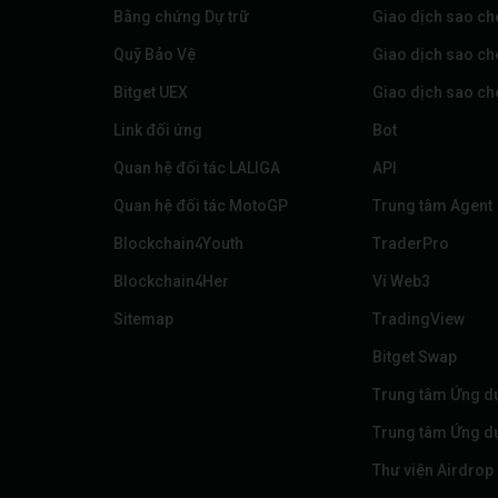
Bằng chứng Dự trữ
Giao dịch sao ch
Quỹ Bảo Vệ
Giao dịch sao ch
Bitget UEX
Giao dịch sao ch
Link đối ứng
Bot
Quan hệ đối tác LALIGA
API
Quan hệ đối tác MotoGP
Trung tâm Agent
Blockchain4Youth
TraderPro
Blockchain4Her
Ví Web3
Sitemap
TradingView
Bitget Swap
Trung tâm Ứng d
Trung tâm Ứng d
Thư viện Airdrop