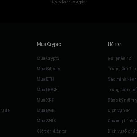
- Not related to Apple -
Mua Crypto
Hỗ trợ
Mua Crypto
Gửi phản hồi
Mua Bitcoin
Trung tâm Trợ
Mua ETH
Xác minh kênh
Mua DOGE
Trung tâm chố
Mua XRP
Đăng ký niêm y
Trade
Mua BGB
Dịch vụ VIP
Mua SHIB
Chương trình Af
Giá tiền điện tử
Dịch vụ tổ chứ