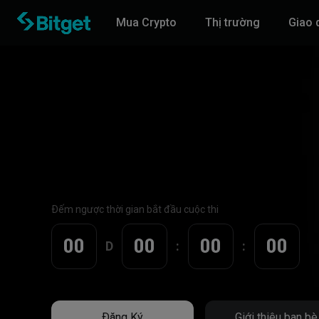
Mua Crypto
Thị trường
Giao 
Đếm ngược thời gian bắt đầu cuộc thi
00
00
00
00
D
:
:
Đăng Ký
Giới thiệu bạn bè