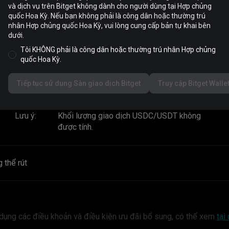
Chi tiết cuộc thi
và dịch vụ trên Bitget không dành cho người dùng tại Hợp chủng
quốc Hoa Kỳ. Nếu bạn không phải là công dân hoặc thường trú
nhân Hợp chủng quốc Hoa Kỳ, vui lòng cung cấp bản tự khai bên
dưới.
Tôi KHÔNG phải là công dân hoặc thường trú nhân Hợp chủng
Cuộc thi đã tổ chức:
--
P
quốc Hoa Kỳ.
Chi tiết cuộc thi:
K
Tiếp tục sử dụng Sàn giao dịch Bitget
Truy cập Bitget Walle
Số lượng người tham gia tối đa:
-
Gi
Lưu ý:
Khối lượng giao dịch USDC/USDT không
được tính.
 thể rút
dụng các điều khoản và điều kiện ưu đãi bổ sung, có thể xem
tại