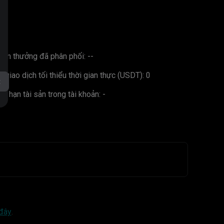
hần thưởng đã phân phối:
--
L giao dịch tối thiểu thời gian thực (USDT):
0
t
ới hạn tài sản trong tài khoản:
-
 đây
.