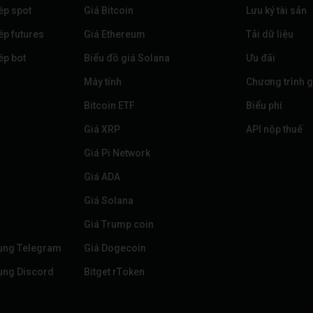
ép spot
Giá Bitcoin
Lưu ký tài sản
ép futures
Giá Ethereum
Tải dữ liệu
ép bot
Biểu đồ giá Solana
Ưu đãi
Máy tính
Chương trình g
Bitcoin ETF
Biểu phí
Giá XRP
API nộp thuế
Giá Pi Network
Giá ADA
Giá Solana
Giá Trump coin
ụng Telegram
Giá Dogecoin
ụng Discord
Bitget rToken