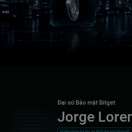
Đại sứ Bảo mật Bitget
Jorge Lore
Huyền thoại ba lần vô địch thế giới MotoGP