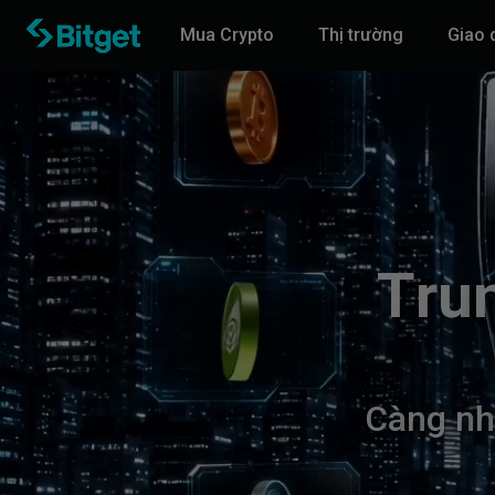
Mua Crypto
Thị trường
Giao 
T
r
u
C
à
n
g
n
h