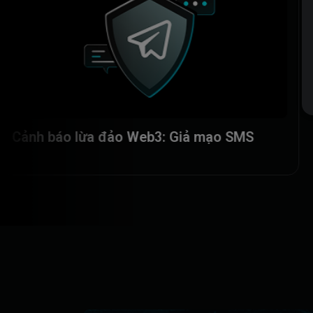
Vạch trần lừa đảo Web3: Các kịch bản đánh
cắp tài sản phổ biến