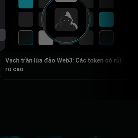
t
Lừa đảo Web3 bị phát hiện: Các phê duyệt
độc hại