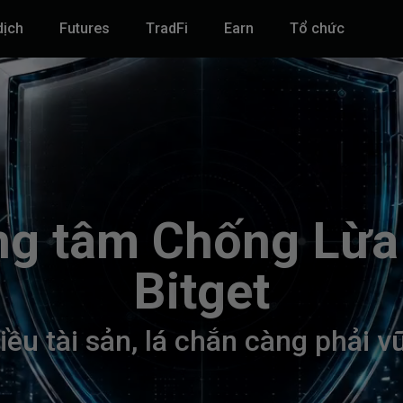
dịch
Futures
TradFi
‌Earn
Tổ chức
n
g
t
â
m
C
h
ố
n
g
L
ừ
a
B
i
t
g
e
t
i
ề
u
t
à
i
s
ả
n
,
l
á
c
h
ắ
n
c
à
n
g
p
h
ả
i
v