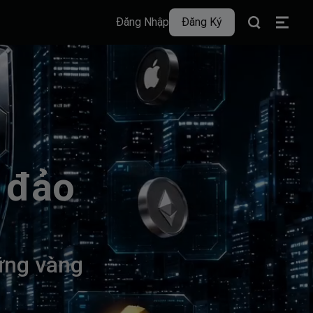
Đăng Nhập
Đăng Ký
đ
ả
o
ữ
n
g
v
à
n
g