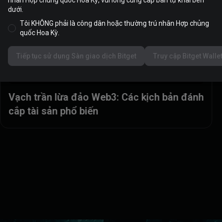
nhân Hợp chủng quốc Hoa Kỳ, vui lòng cung cấp bản tự khai bên
dưới.
Tôi KHÔNG phải là công dân hoặc thường trú nhân Hợp chủng
quốc Hoa Kỳ.
Tiếp tục sử dụng Sàn giao dịch Bitget
Truy cập Bitget Walle
Vạch trần lừa đảo Web3: Các token có rủi
ro cao