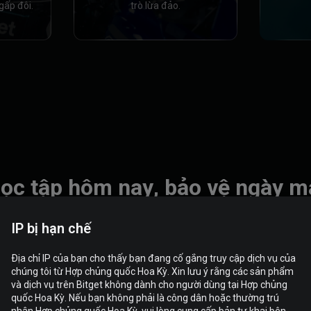
gấp đôi.
trò lừa đảo.
ọc tập hôm nay, bảo vệ ngày m
ách phát hiện các dấu hiệu nguy hiểm, bảo vệ tài sản của bạn và trở th
IP bị hạn chế
Địa chỉ IP của bạn cho thấy bạn đang cố gắng truy cập dịch vụ của
chúng tôi từ Hợp chủng quốc Hoa Kỳ. Xin lưu ý rằng các sản phẩm
và dịch vụ trên Bitget không dành cho người dùng tại Hợp chủng
quốc Hoa Kỳ. Nếu bạn không phải là công dân hoặc thường trú