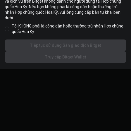
và dịch vụ trên Bitget không dành cho người dùng tại Hợp chủng
Cookie được sử dụng để tối ưu hóa và cá nhân hóa trải nghiệm
quốc Hoa Kỳ. Nếu bạn không phải là công dân hoặc thường trú
website của bạn. Bạn có thể quản lý tùy chọn cookie của mình và
nhân Hợp chủng quốc Hoa Kỳ, vui lòng cung cấp bản tự khai bên
xem
Chính sách Cookie
.
dưới.
Tôi KHÔNG phải là công dân hoặc thường trú nhân Hợp chủng
Chấp nhận tất cả cookie
quốc Hoa Kỳ.
Tiếp tục sử dụng Sàn giao dịch Bitget
Từ chối tất cả
Truy cập Bitget Wallet
Cài đặt cookie
Về Bitget